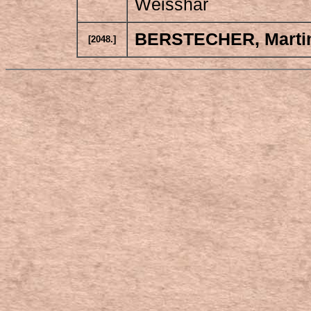
Weisshar
BERSTECHER
, Marti
[2048.]