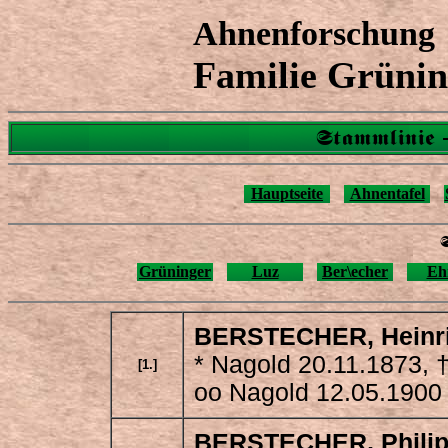
Ahnenforschung
Familie Grünin
Stammlinie -
Hauptseite
Ahnentafel
Grüninger
Luz
Ber\echer
Eh
BERSTECHER
, Heinr
* Nagold 20.11.1873, †
[1.]
oo Nagold 12.05.1900 
BERSTECHER
, Phil