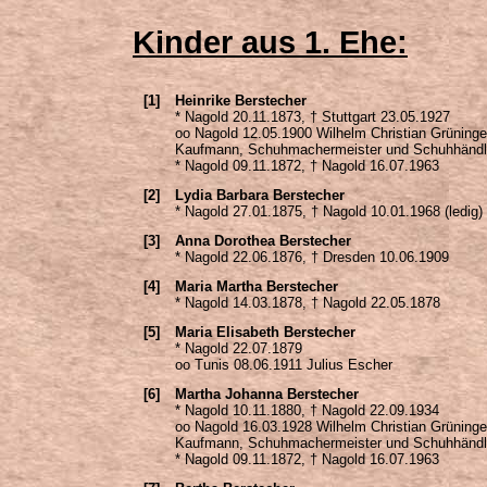
Kinder aus 1. Ehe:
[1]
Heinrike Berstecher
* Nagold 20.11.1873, † Stuttgart 23.05.1927
oo Nagold 12.05.1900 Wilhelm Christian Grüninge
Kaufmann, Schuhmachermeister und Schuhhändle
* Nagold 09.11.1872, † Nagold 16.07.1963
[2]
Lydia Barbara Berstecher
* Nagold 27.01.1875, † Nagold 10.01.1968 (ledig)
[3]
Anna Dorothea Berstecher
* Nagold 22.06.1876, † Dresden 10.06.1909
[4]
Maria Martha Berstecher
* Nagold 14.03.1878, † Nagold 22.05.1878
[5]
Maria Elisabeth Berstecher
* Nagold 22.07.1879
oo Tunis 08.06.1911 Julius Escher
[6]
Martha Johanna Berstecher
* Nagold 10.11.1880, † Nagold 22.09.1934
oo Nagold 16.03.1928 Wilhelm Christian Grüninge
Kaufmann, Schuhmachermeister und Schuhhändle
* Nagold 09.11.1872, † Nagold 16.07.1963